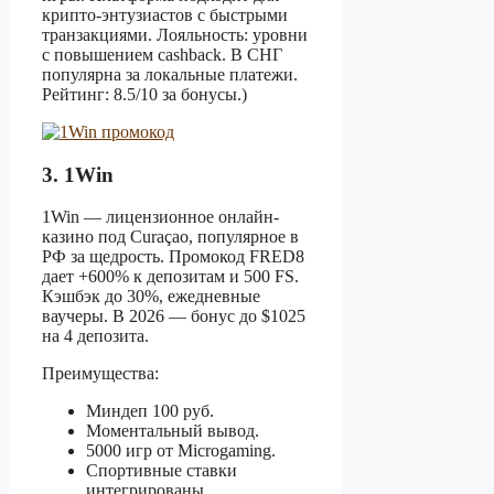
крипто-энтузиастов с быстрыми
транзакциями. Лояльность: уровни
с повышением cashback. В СНГ
популярна за локальные платежи.
Рейтинг: 8.5/10 за бонусы.)
3. 1Win
1Win — лицензионное онлайн-
казино под Curaçao, популярное в
РФ за щедрость. Промокод FRED8
дает +600% к депозитам и 500 FS.
Кэшбэк до 30%, ежедневные
ваучеры. В 2026 — бонус до $1025
на 4 депозита.
Преимущества:
Миндеп 100 руб.
Моментальный вывод.
5000 игр от Microgaming.
Спортивные ставки
интегрированы.