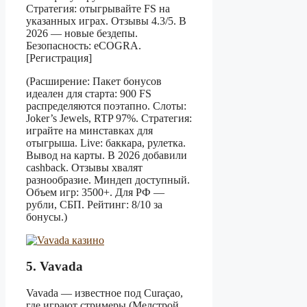
Стратегия: отыгрывайте FS на
указанных играх. Отзывы 4.3/5. В
2026 — новые бездепы.
Безопасность: eCOGRA.
[Регистрация]
(Расширение: Пакет бонусов
идеален для старта: 900 FS
распределяются поэтапно. Слоты:
Joker’s Jewels, RTP 97%. Стратегия:
играйте на минставках для
отыгрыша. Live: баккара, рулетка.
Вывод на карты. В 2026 добавили
cashback. Отзывы хвалят
разнообразие. Миндеп доступный.
Объем игр: 3500+. Для РФ —
рубли, СБП. Рейтинг: 8/10 за
бонусы.)
5. Vavada
Vavada — известное под Curaçao,
где играют стримеры (Мелстрой,