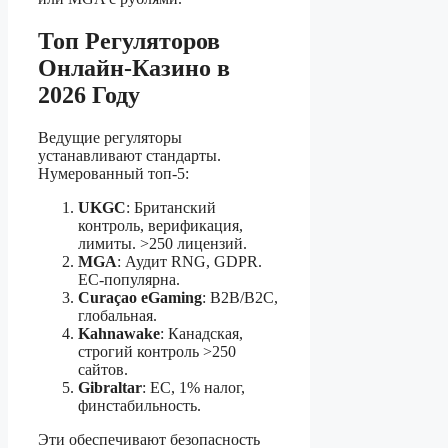
Топ Регуляторов
Онлайн-Казино в
2026 Году
Ведущие регуляторы
устанавливают стандарты.
Нумерованный топ-5:
UKGC
: Британский
контроль, верификация,
лимиты. >250 лицензий.
MGA
: Аудит RNG, GDPR.
ЕС-популярна.
Curaçao eGaming
: B2B/B2C,
глобальная.
Kahnawake
: Канадская,
строгий контроль >250
сайтов.
Gibraltar
: ЕС, 1% налог,
финстабильность.
Эти обеспечивают безопасность