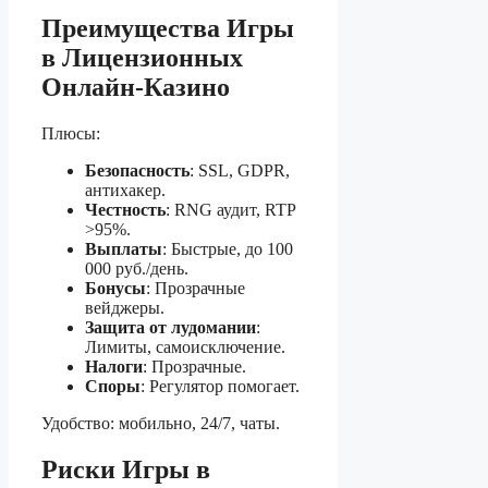
Преимущества Игры
в Лицензионных
Онлайн-Казино
Плюсы:
Безопасность
: SSL, GDPR,
антихакер.
Честность
: RNG аудит, RTP
>95%.
Выплаты
: Быстрые, до 100
000 руб./день.
Бонусы
: Прозрачные
вейджеры.
Защита от лудомании
:
Лимиты, самоисключение.
Налоги
: Прозрачные.
Споры
: Регулятор помогает.
Удобство: мобильно, 24/7, чаты.
Риски Игры в