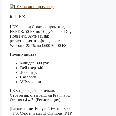
6. LEX
LEX — под Curaçao, промокод
FRED8: 50 FS по 16 руб в The Dog
House etc. Активация:
регистрация, профиль, почта.
Welcome 225% до €600 + 400 FS.
Преимущества:
Миндеп 300 руб.
Вейджер x40.
3000 игр.
Cashback.
VIP-уровни.
LEX прост для новичков.
Стратегия: отыгрыш на Pragmatic.
Отзывы 4.4/5. [Регистрация]
(Расширение: Бонус: 50% до €300
+ FS. Слоты Gates of Olympus, RTP