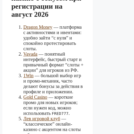
регистрации на
август 2026
Dragon Money
— платформа
с активностями и ивентами:
удобно зайти “с нуля” и
спокойно протестировать
слоты.
Vavada
— понятный
интерфейс, быстрый старт и
привычный формат “слоты +
акции” для игроков из РФ.
1Win
— большой выбор игр
и промо-механик, часто
делают бонусы за действия в
профиле и приложении.
Gold Casino
— короткие
промо для новых игроков;
если нужен код, можно
использовать
.
FRED777
Лев игровой клуб
—
“классическое” онлайн-
казино с акцентом на слоты