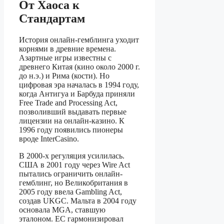
От Хаоса к
Стандартам
История онлайн-гемблинга уходит
корнями в древние времена.
Азартные игры известны с
древнего Китая (кино около 2000 г.
до н.э.) и Рима (кости). Но
цифровая эра началась в 1994 году,
когда Антигуа и Барбуда приняли
Free Trade and Processing Act,
позволивший выдавать первые
лицензии на онлайн-казино. К
1996 году появились пионеры
вроде InterCasino.
В 2000-х регуляция усилилась.
США в 2001 году через Wire Act
пытались ограничить онлайн-
гемблинг, но Великобритания в
2005 году ввела Gambling Act,
создав UKGC. Мальта в 2004 году
основала MGA, ставшую
эталоном. ЕС гармонизировал