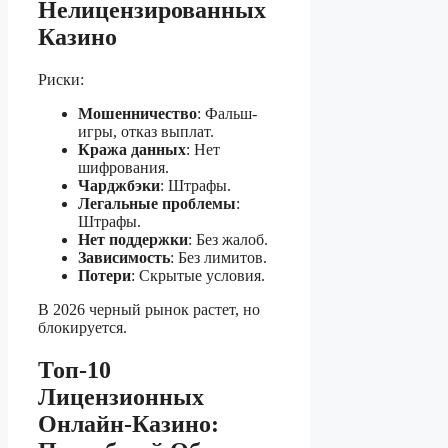
Нелицензированных
Казино
Риски:
Мошенничество
: Фальш-
игры, отказ выплат.
Кража данных
: Нет
шифрования.
Чарджбэки
: Штрафы.
Легальные проблемы
:
Штрафы.
Нет поддержки
: Без жалоб.
Зависимость
: Без лимитов.
Потери
: Скрытые условия.
В 2026 черный рынок растет, но
блокируется.
Топ-10
Лицензионных
Онлайн-Казино: