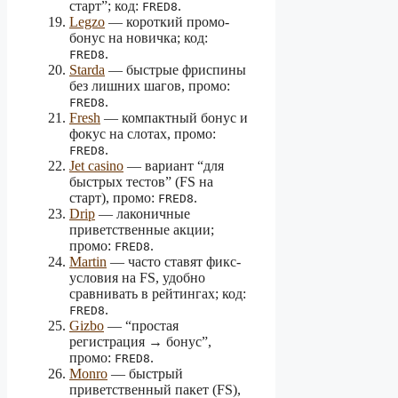
старт”; код:
.
FRED8
Legzo
— короткий промо-
бонус на новичка; код:
.
FRED8
Starda
— быстрые фриспины
без лишних шагов, промо:
.
FRED8
Fresh
— компактный бонус и
фокус на слотах, промо:
.
FRED8
Jet casino
— вариант “для
быстрых тестов” (FS на
старт), промо:
.
FRED8
Drip
— лаконичные
приветственные акции;
промо:
.
FRED8
Martin
— часто ставят фикс-
условия на FS, удобно
сравнивать в рейтингах; код:
.
FRED8
Gizbo
— “простая
регистрация → бонус”,
промо:
.
FRED8
Monro
— быстрый
приветственный пакет (FS),