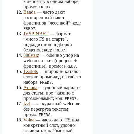
к депозиту в одном наборе;
промо:
.
FRED7
Banda
— часто дают
расширенный пакет
фриспинов “лесенкой”; код:
.
FRED7
JVSPINBET
— формат
“много FS на старте”,
подходит под подборки
бездепов; код:
.
FRED7
888starz
— обычно упор на
welcome-пакет (процент +
фриспины), промо:
.
FRED7
1Xslots
— широкий каталог
слотов; промо-код из твоего
набора:
.
FRED7
Arkada
— удобный вариант
для статьи про “казино с
промокодами”; код:
.
FRED7
Izzi
— аккуратный welcome
без перегруза текстом;
промо:
.
FRED8
Volna
— часто дают FS под
конкретный слот, удобно
вставлять как “быстрый