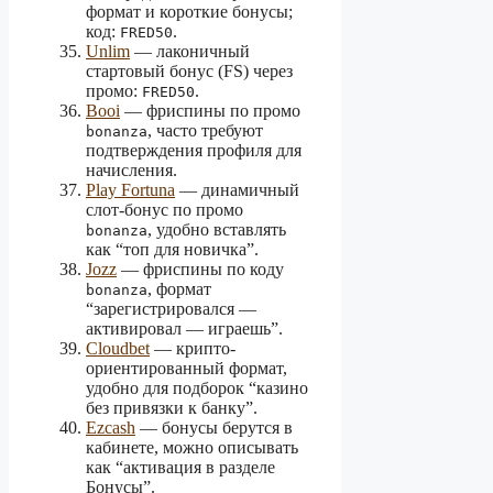
формат и короткие бонусы;
код:
.
FRED50
Unlim
— лаконичный
стартовый бонус (FS) через
промо:
.
FRED50
Booi
— фриспины по промо
, часто требуют
bonanza
подтверждения профиля для
начисления.
Play Fortuna
— динамичный
слот-бонус по промо
, удобно вставлять
bonanza
как “топ для новичка”.
Jozz
— фриспины по коду
, формат
bonanza
“зарегистрировался —
активировал — играешь”.
Cloudbet
— крипто-
ориентированный формат,
удобно для подборок “казино
без привязки к банку”.
Ezcash
— бонусы берутся в
кабинете, можно описывать
как “активация в разделе
Бонусы”.