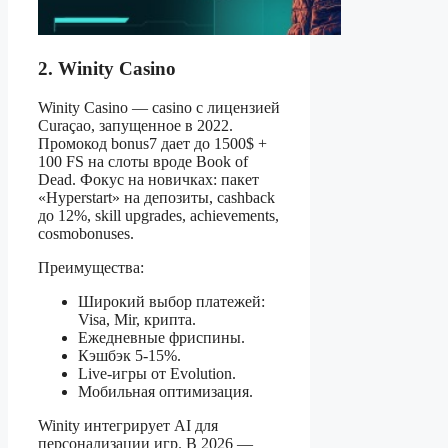
2. Winity Casino
Winity Casino — casino с лицензией
Curaçao, запущенное в 2022.
Промокод bonus7 дает до 1500$ +
100 FS на слоты вроде Book of
Dead. Фокус на новичках: пакет
«Hyperstart» на депозиты, cashback
до 12%, skill upgrades, achievements,
cosmobonuses.
Преимущества:
Широкий выбор платежей:
Visa, Mir, крипта.
Ежедневные фриспины.
Кэшбэк 5-15%.
Live-игры от Evolution.
Мобильная оптимизация.
Winity интегрирует AI для
персонализации игр. В 2026 —