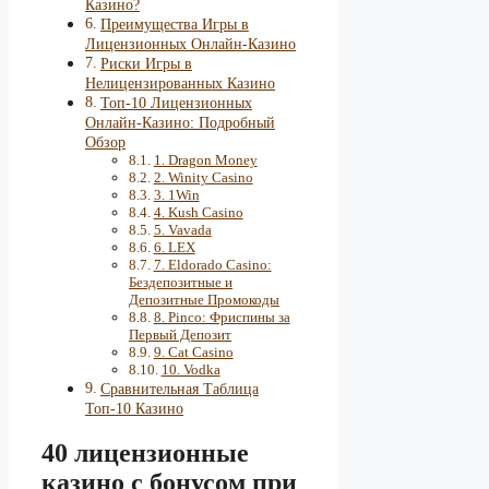
Казино?
Преимущества Игры в
Лицензионных Онлайн-Казино
Риски Игры в
Нелицензированных Казино
Топ-10 Лицензионных
Онлайн-Казино: Подробный
Обзор
1. Dragon Money
2. Winity Casino
3. 1Win
4. Kush Casino
5. Vavada
6. LEX
7. Eldorado Casino:
Бездепозитные и
Депозитные Промокоды
8. Pinco: Фриспины за
Первый Депозит
9. Cat Casino
10. Vodka
Сравнительная Таблица
Топ-10 Казино
40 лицензионные
казино с бонусом при