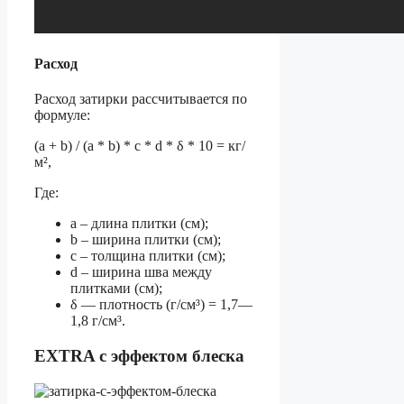
Расход
Расход затирки рассчитывается по
формуле:
(a + b) / (a * b) * c * d * δ * 10 = кг/
м²
,
Где:
a – длина плитки (см);
b – ширина плитки (см);
c – толщина плитки (см);
d – ширина шва между
плитками (см);
δ — плотность (г/см³) = 1,7—
1,8 г/см³.
EXTRA c эффектом блеска