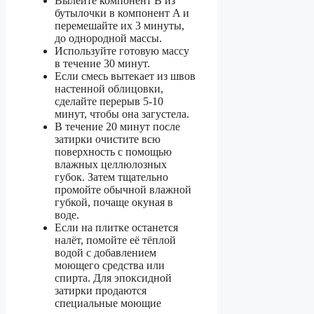
Вылейте компонент B из
бутылочки в компонент A и
перемешайте их 3 минуты,
до однородной массы.
Используйте готовую массу
в течение 30 минут.
Если смесь вытекает из швов
настенной облицовки,
сделайте перерыв 5-10
минут, чтобы она загустела.
В течение 20 минут после
затирки очистите всю
поверхность с помощью
влажных целлюлозных
губок. Затем тщательно
промойте обычной влажной
губкой, почаще окуная в
воде.
Если на плитке останется
налёт, помойте её тёплой
водой с добавлением
моющего средства или
спирта. Для эпоксидной
затирки продаются
специальные моющие