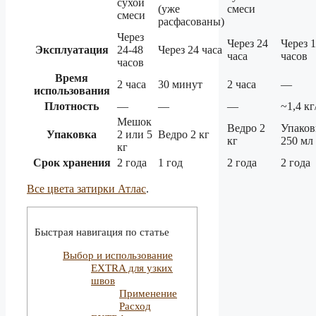
сухой
(уже
смеси
смеси
расфасованы)
Через
Через 24
Через 
Эксплуатация
24-48
Через 24 часа
часа
часов
часов
Время
2 часа
30 минут
2 часа
—
использования
Плотность
—
—
—
~1,4 кг
Мешок
Ведро 2
Упаков
Упаковка
2 или 5
Ведро 2 кг
кг
250 мл
кг
Срок хранения
2 года
1 год
2 года
2 года
Все цвета затирки Атлас
.
Быстрая навигация по статье
Выбор и использование
EXTRA для узких
швов
Применение
Расход