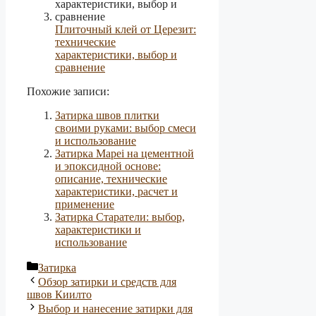
Плиточный клей от Церезит:
технические
характеристики, выбор и
сравнение
Похожие записи:
Затирка швов плитки
своими руками: выбор смеси
и использование
Затирка Mapei на цементной
и эпоксидной основе:
описание, технические
характеристики, расчет и
применение
Затирка Старатели: выбор,
характеристики и
использование
Рубрики
Затирка
Обзор затирки и средств для
швов Киилто
Выбор и нанесение затирки для