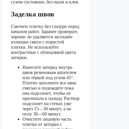
сухом состоянии, без пыли и клея.
Заделка швов
Смочите плитку без глазури перед
началом работ. Заранее проверьте,
хорошо ли удаляются засохшие
излишки смеси с пористой
плитки. Не используйте
контрастные с облицовкой цвета
затирки.
Нанесите затирку внутрь
швов резиновым шпателем
или тёркой под углом 45°.
Плотно заполните все швы
смесью и подождите пока
она подсохнет, чтобы не
прилипала к пальцу. Раствор
подсохнет на стенах уже
через 15—30 минут, а на
полу 30—60 минут.
Очистите лицевую часть
плитки от затирки с