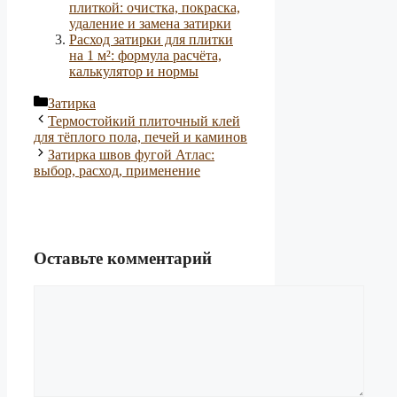
плиткой: очистка, покраска,
удаление и замена затирки
Расход затирки для плитки
на 1 м²: формула расчёта,
калькулятор и нормы
Рубрики
Затирка
Термостойкий плиточный клей
для тёплого пола, печей и каминов
Затирка швов фугой Атлас:
выбор, расход, применение
Оставьте комментарий
Комментарий