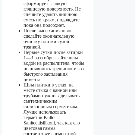
сформирует гладкую
глянцевую поверхность. Не
спешите удалять лишнюю
смесь по краям, подождите
пока она подсохнет.
После высыхания швов
сделайте окончательную
очистку плитки сухой
тряпкой.
Первые сутки после затирки
1—3 раза обрызгайте швы
водой из распылителя, чтобы
не появилось трещинок из-за
быстрого застывания
цемента.
Швы плитки в углах, на
месте стыка с ванной или
трубами нужно заделывать
сантехническим
силиконовым герметиком.
Лучше использовать
герметик Kiilto
Saniteettisilikoni, так как его
цветовая гамма
соответствует цементной