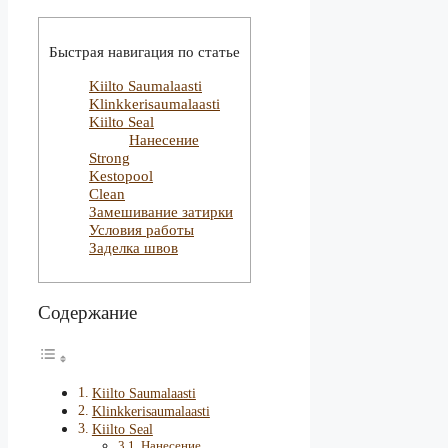
Быстрая навигация по статье
Kiilto Saumalaasti
Klinkkerisaumalaasti
Kiilto Seal
Нанесение
Strong
Kestopool
Clean
Замешивание затирки
Условия работы
Заделка швов
Содержание
Kiilto Saumalaasti
Klinkkerisaumalaasti
Kiilto Seal
Нанесение